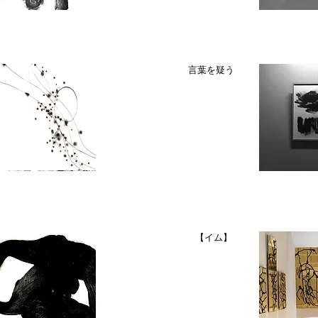
​言葉を疑う
【イム】