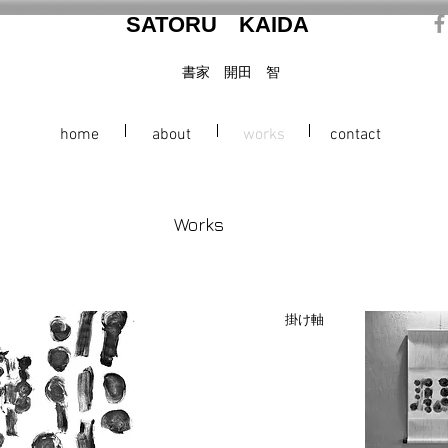
SATORU
KAIDA
​書家 開田 智
home
about
works
contact
​Works
​掛け軸